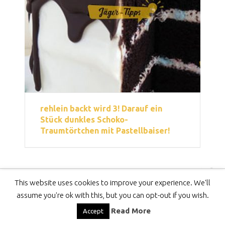
rehlein backt wird 3! Darauf ein
Stück dunkles Schoko-
Traumtörtchen mit Pastellbaiser!
This website uses cookies to improve your experience. We'll
Copyright © 2026
Jäger-Tipps
assume you're ok with this, but you can opt-out if you wish.
DMCA
-
Privacy Policy
-
DISCLAIMER
-
Contact
Read More
Accept