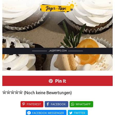
Pin It
(Noch keine Bewertungen)
PINTEREST
FACEBOOK
WHATSAPP
FACEBOOK MESSENGER
TWITTER