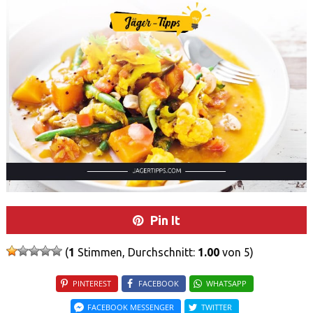
Pin It
(
1
Stimmen, Durchschnitt:
1.00
von 5)
PINTEREST
FACEBOOK
WHATSAPP
FACEBOOK MESSENGER
TWITTER