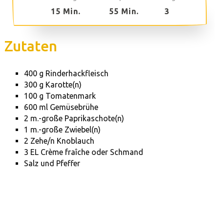
15 Min.
55 Min.
3
Zutaten
400 g Rinderhackfleisch
300 g Karotte(n)
100 g Tomatenmark
600 ml Gemüsebrühe
2 m.-große Paprikaschote(n)
1 m.-große Zwiebel(n)
2 Zehe/n Knoblauch
3 EL Crème fraîche oder Schmand
Salz und Pfeffer