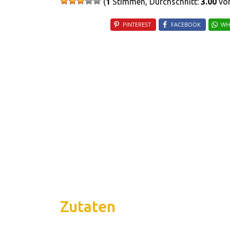
(
1
Stimmen, Durchschnitt:
3.00
von
PINTEREST
FACEBOOK
WH
Zutaten